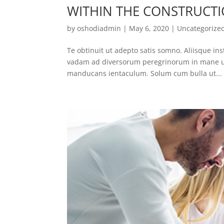
WITHIN THE CONSTRUCTI
by
oshodiadmin
|
May 6, 2020
|
Uncategorize
Te obtinuit ut adepto satis somno. Aliisque inst
vadam ad diversorum peregrinorum in mane ut e
manducans ientaculum. Solum cum bulla ut...