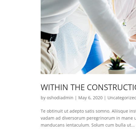
WITHIN THE CONSTRUCTI
by
oshodiadmin
|
May 6, 2020
|
Uncategorize
Te obtinuit ut adepto satis somno. Aliisque inst
vadam ad diversorum peregrinorum in mane ut e
manducans ientaculum. Solum cum bulla ut...