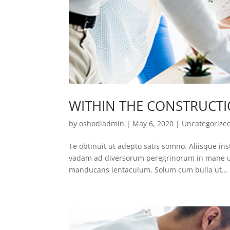
WITHIN THE CONSTRUCTI
by
oshodiadmin
|
May 6, 2020
|
Uncategorize
Te obtinuit ut adepto satis somno. Aliisque inst
vadam ad diversorum peregrinorum in mane ut e
manducans ientaculum. Solum cum bulla ut...